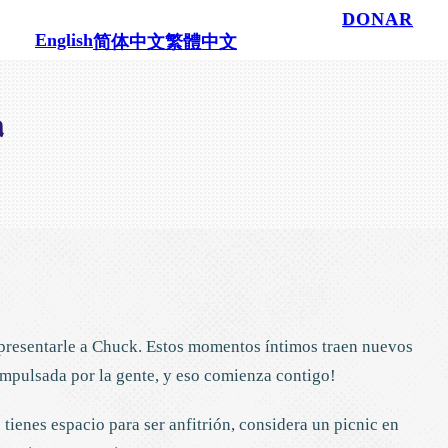
100% impulsado por personas como tú.
DONAR
English
简体中文
繁體中文
a
 presentarle a Chuck. Estos momentos íntimos traen nuevos
mpulsada por la gente, y eso comienza contigo!
tienes espacio para ser anfitrión, considera un picnic en