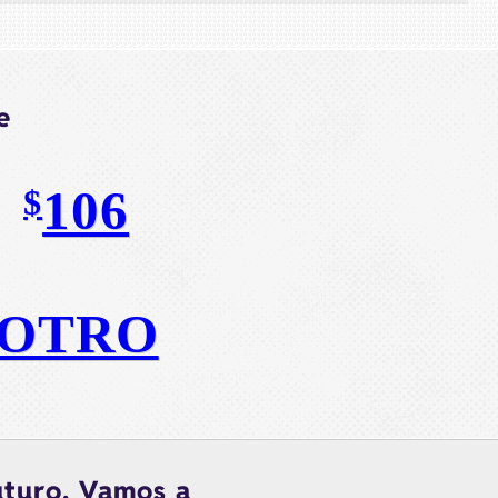
e
106
$
OTRO
uturo. Vamos a