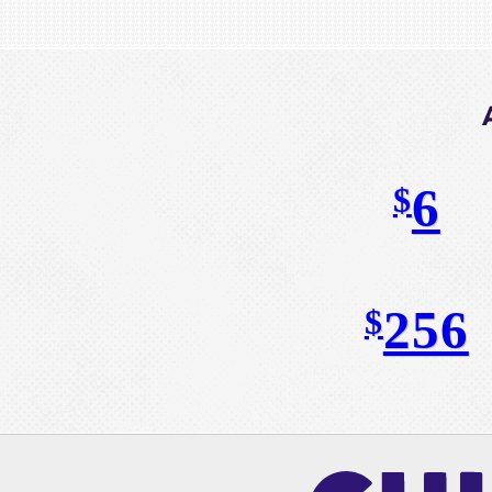
6
$
256
$