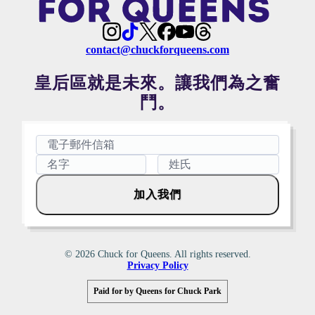
contact@chuckforqueens.com
皇后區就是未來。讓我們為之奮
鬥。
加入我們
© 2026 Chuck for Queens. All rights reserved.
Privacy Policy
Paid for by Queens for Chuck Park