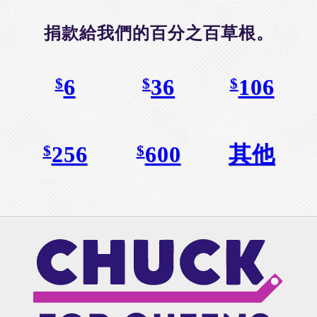
捐款給我們的百分之百草根。
6
36
106
$
$
$
256
600
其他
$
$