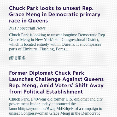
Chuck Park looks to unseat Rep.
Grace Meng in Democratic primary
race in Queens
NY1 / Spectrum News
Chuck Park is looking to unseat longtime Democratic Rep.
Grace Meng in New York's 6th Congressional District,
which is located entirely within Queens. It encompasses
parts of Elmhurst, Flushing, Fores...
阅读更多
Former Diplomat Chuck Park
Launches Challenge Against Queens
Rep. Meng, Amid Voters' Shift Away
from Political Establishment
Chuck Park, a 40-year old former U.S. diplomat and city
government leader, today announced the
launchhttps://youtu.be/BwapM4R4qeE of a campaign to
unseat Congresswoman Grace Meng in the Democratic